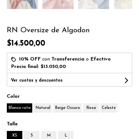
RN Oversize de Algodon
$14.500,00
10% OFF
con
Transferencia
o
Efectivo
Precio final:
$13.050,00
Ver cuotas y descuentos
Color
Blanco roto
Natural
Beige Oscuro
Rosa
Celeste
Talle
XS
S
M
L