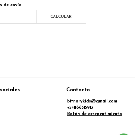
o de envío
CALCULAR
sociales
Contacto
bitnarykids@gmail.com
+541166515913
Botón de arrepentimiento