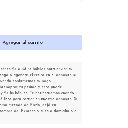
Agregar al carrito
enés 24 a 48 hs hábiles para enviar tu
go o agendar el retiro en el deposito si
 Cuando confirmemos tu pago
repaprar tu pedido y esto puede
y 24 hs hábiles. Te notificaremos cuando
 listo para retirar en nuestro deposito. Si
como método de Envío, dejá en
nombre del Expreso y si es a domicilio o a